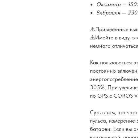
Оксиметр — 15
Вибрация — 23
⚠️Приведенные выш
⚠️Имейте в виду, э
немного отличаться
Как пользоваться э
постоянно включенн
энергопотребление.
305%. При увеличен
по GPS с COROS VE
Суть в том, что ча
пульса, измерение
батареи. Если вы о
критической, попро