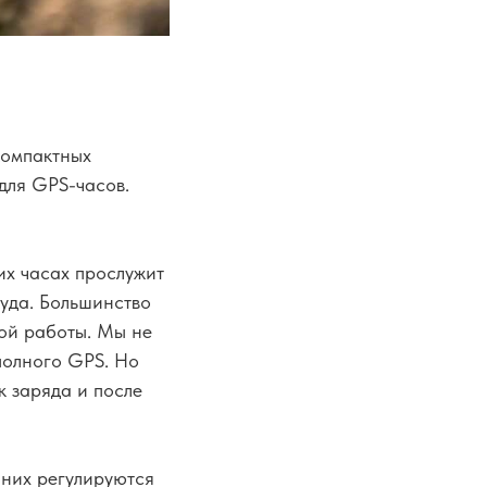
компактных
для GPS-часов.
ших часах прослужит
куда. Большинство
ой работы. Мы не
полного GPS. Но
к заряда и после
 них регулируются