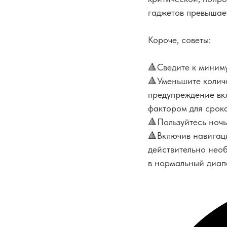
гаджетов превышае
Короче, советы:
🔺Сведите к миниму
🔺Уменьшите колич
предупреждение вкл
фактором для срока
🔺Пользуйтесь ноч
🔺Включив навигаци
действительно необ
в нормальный диап