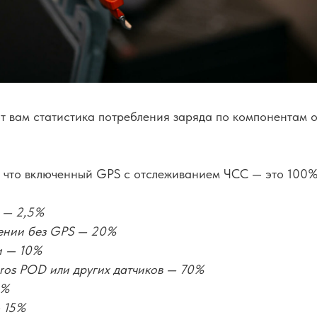
т вам статистика потребления заряда по компонентам 
, что включенный GPS с отслеживанием ЧСС — это 100%
 — 2,5%
ении без GPS — 20%
и — 10%
os POD или других датчиков — 70%
5%
 15%