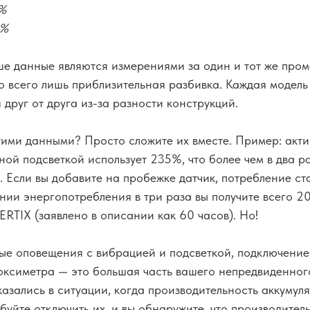
0%
0%
е данные являются измерениями за один и тот же пром
то всего лишь приблизительная разбивка. Каждая модель
 друг от друга из-за разности конструкций.
тими данными? Просто сложите их вместе. Пример: акти
ой подсветкой использует 235%, что более чем в два р
 Если вы добавите на пробежке датчик, потребление с
ии энергопотребления в три раза вы получите всего 2
RTIX (заявлено в описании как 60 часов). Но!
стые оповещения с вибрацией и подсветкой, подключени
 оксиметра — это большая часть вашего непредвиденног
казались в ситуации, когда производительность аккумул
буйте отключить их, и вы обнаружите, что производител