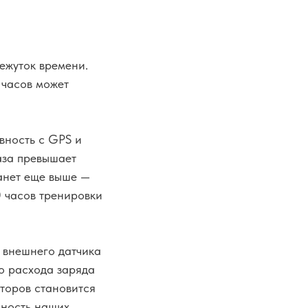
ежуток времени.
 часов может
вность с GPS и
аза превышает
танет еще выше —
0 часов тренировки
е внешнего датчика
о расхода заряда
яторов становится
ьность наших