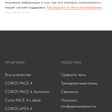
получения информации о том, как его покинуть, ознакомьтесь с
нашей статьей поддержки:
Руководство по бета-тестированию.
2025-08-03 15:07
ПРОДУКЦИЯ
ПОДДЕРЖКА
Все устройства
Сравнить часы
СOROS PACE 4
Тренировочные планы
COROS PACE 4 Aluminum
Связаться
Сoros PACE 4 x Jakob
Политика
конфиденциальности
COROS APEX 4